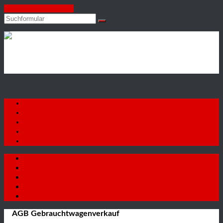
Zum Inhalt springen
Suchen
Autohaus
Firat
GmbH
Startseite
Fahrzeuge
Autoankauf
Neuigkeiten
Kontakt
Startseite
Fahrzeuge
Autoankauf
Neuigkeiten
Kontakt
AGB Gebrauchtwagenverkauf