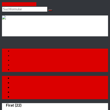
Zum Inhalt springen
Suchen
Autohaus
Firat
GmbH
Startseite
Fahrzeuge
Autoankauf
Neuigkeiten
Kontakt
Startseite
Fahrzeuge
Autoankauf
Neuigkeiten
Kontakt
Firat (22)