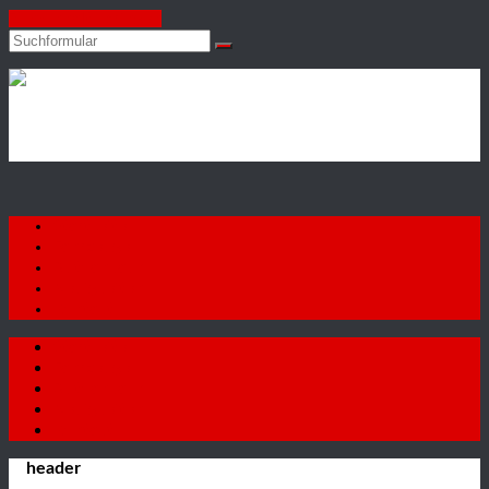
Zum Inhalt springen
Suchen
Autohaus
Firat
GmbH
Startseite
Fahrzeuge
Autoankauf
Neuigkeiten
Kontakt
Startseite
Fahrzeuge
Autoankauf
Neuigkeiten
Kontakt
header