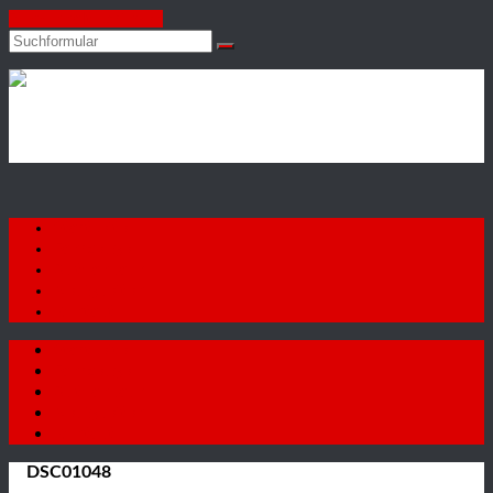
Zum Inhalt springen
Suchen
Autohaus
Firat
GmbH
Startseite
Fahrzeuge
Autoankauf
Neuigkeiten
Kontakt
Startseite
Fahrzeuge
Autoankauf
Neuigkeiten
Kontakt
DSC01048