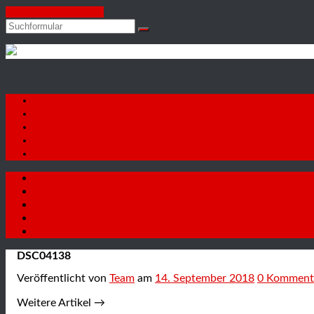
Zum Inhalt springen
Suchen
Autohaus
Firat
GmbH
Startseite
Fahrzeuge
Autoankauf
Neuigkeiten
Kontakt
Startseite
Fahrzeuge
Autoankauf
Neuigkeiten
Kontakt
DSC04138
Veröffentlicht
von
Team
am
14. September 2018
0
Komment
Weitere Artikel →