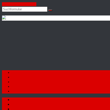
Zum Inhalt springen
Suchen
Autohaus
Firat
GmbH
Startseite
Fahrzeuge
Autoankauf
Neuigkeiten
Kontakt
Startseite
Fahrzeuge
Autoankauf