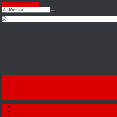
Zum Inhalt springen
Suchen
Autohaus
Firat
GmbH
Startseite
Fahrzeuge
Autoankauf
Neuigkeiten
Kontakt
Startseite
Fahrzeuge
Autoankauf