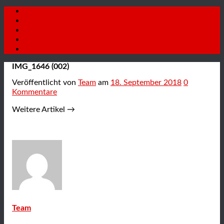
Startseite
Fahrzeuge
Autoankauf
Neuigkeiten
Kontakt
IMG_1646 (002)
Veröffentlicht
von
Team
am
18. September 2018
0
Kommentare
Weitere Artikel →
Team