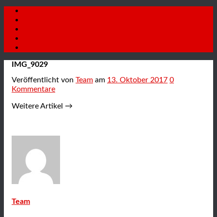
Startseite
Fahrzeuge
Autoankauf
Neuigkeiten
Kontakt
IMG_9029
Veröffentlicht
von
Team
am
13. Oktober 2017
0
Kommentare
Weitere Artikel →
Team