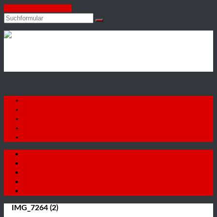
Zum Inhalt springen
Suchen
Autohaus
Firat
GmbH
Startseite
Fahrzeuge
Autoankauf
Neuigkeiten
Kontakt
Startseite
Fahrzeuge
Autoankauf
Neuigkeiten
Kontakt
IMG_7264 (2)