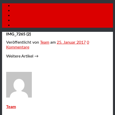
Startseite
Fahrzeuge
Autoankauf
Neuigkeiten
Kontakt
IMG_7265 (2)
Veröffentlicht
von
Team
am
25. Januar 2017
0
Kommentare
Weitere Artikel →
Team