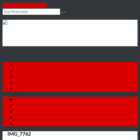
Zum Inhalt springen
Suchen
Autohaus
Firat
GmbH
Startseite
Fahrzeuge
Autoankauf
Neuigkeiten
Kontakt
Startseite
Fahrzeuge
Autoankauf
Neuigkeiten
Kontakt
IMG_7762