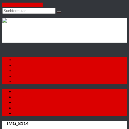
Zum Inhalt springen
Suchen
Autohaus
Firat
GmbH
Startseite
Fahrzeuge
Autoankauf
Neuigkeiten
Kontakt
Startseite
Fahrzeuge
Autoankauf
Neuigkeiten
Kontakt
IMG_8114